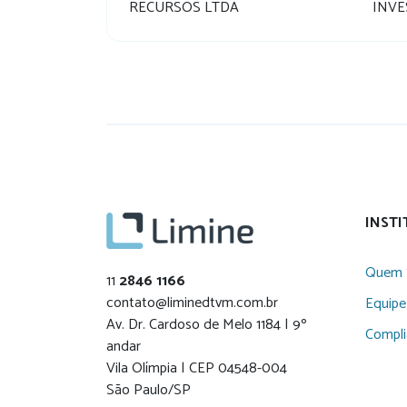
RECURSOS LTDA
INVE
INST
Quem 
11
2846 1166
contato@liminedtvm.com.br
Equipe
Av. Dr. Cardoso de Melo 1184 | 9º
Compl
andar
Vila Olímpia | CEP 04548-004
São Paulo/SP