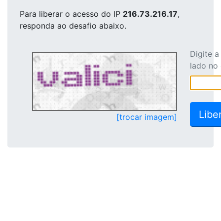
Para liberar o acesso
do IP
216.73.216.17
,
responda ao desafio abaixo.
Digite 
lado no
[trocar imagem]