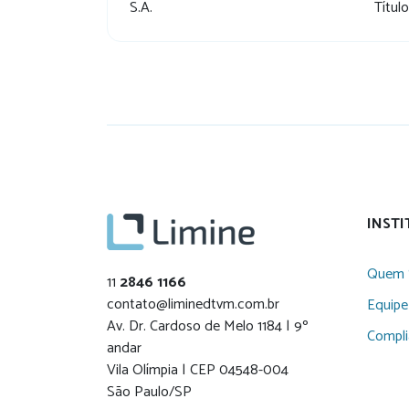
S.A.
Títul
INST
Quem 
11
2846 1166
contato@liminedtvm.com.br
Equipe
Av. Dr. Cardoso de Melo 1184 | 9º
Compl
andar
Vila Olímpia | CEP 04548-004
São Paulo/SP