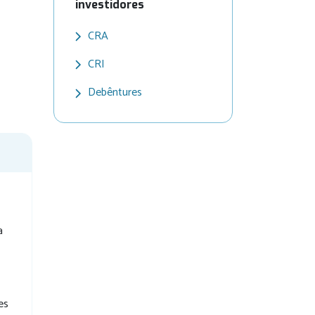
investidores
CRA
CRI
Debêntures
a
es