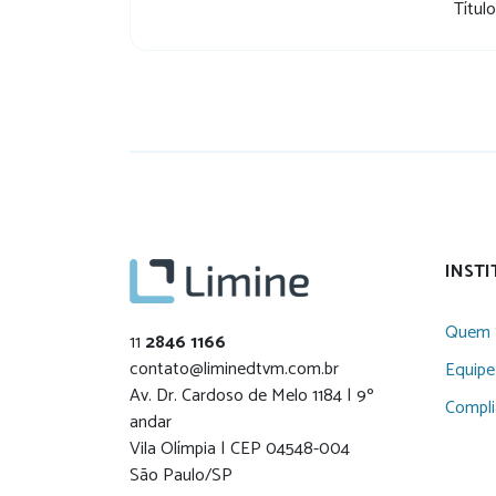
Títul
INST
Quem 
11
2846 1166
contato@liminedtvm.com.br
Equipe
Av. Dr. Cardoso de Melo 1184 | 9º
Compl
andar
Vila Olímpia | CEP 04548-004
São Paulo/SP