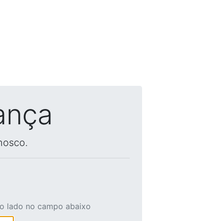
ança
nosco.
ao lado no campo abaixo