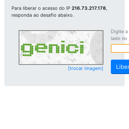
Para liberar o acesso
do IP
216.73.217.178
,
responda ao desafio abaixo.
Digite 
lado no
[trocar imagem]