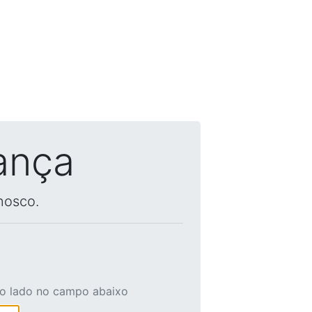
ança
nosco.
ao lado no campo abaixo