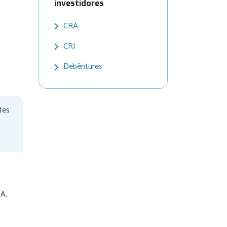
investidores
CRA
CRI
Debêntures
tes
DA.